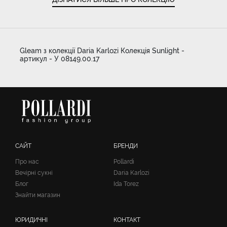
Gleam з колекції Daria Karlozi Колекція Sunlight -
артикул - У 08149.00.17
САЙТ
БРЕНДИ
Про нас
Pollardi
Вечірні сукні
Daria Karlozi
Блог
Ida Torez
Знайти магазин
ЮРИДИЧНІ
КОНТАКТ