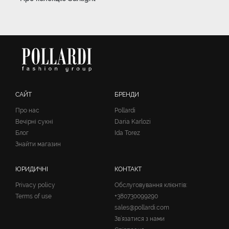
САЙТ
БРЕНДИ
Про нас
Pollardi
Вечірні сукні
Daria Karlozi
Блог
Ida Torez
Знайти магазин
ЮРИДИЧНІ
КОНТАКТ
Privacy policy
Обслуговування клієнтів:
Terms of use
+380730099290
sales@pollardi.com
Зв’язатися з нами