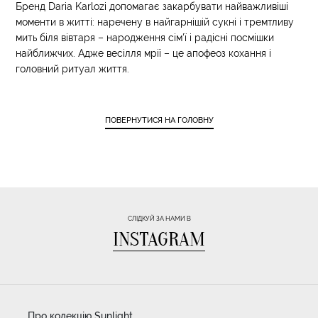
Бренд Daria Karlozi допомагає закарбувати найважливіші
моменти в житті: наречену в найгарнішій сукні і тремтливу
мить біля вівтаря – народження сім'ї і радісні посмішки
найближчих. Адже весілля мрії – це апофеоз кохання і
головний ритуал життя.
ПОВЕРНУТИСЯ НА ГОЛОВНУ
СЛІДКУЙ ЗА НАМИ В
INSTAGRAM
Про колекцію Sunlight