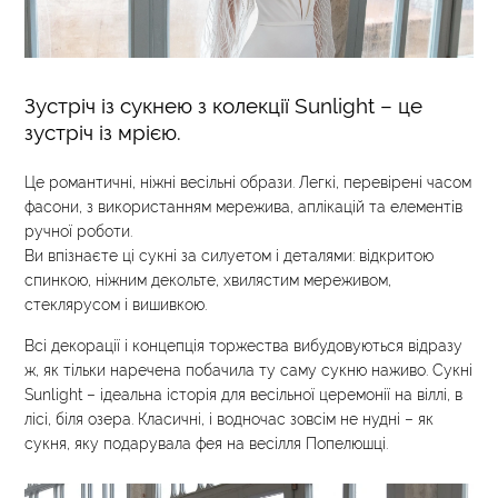
Зустріч із сукнею з колекції Sunlight – це
зустріч із мрією.
Це романтичні, ніжні весільні образи. Легкі, перевірені часом
фасони, з використанням мережива, аплікацій та елементів
ручної роботи.
Ви впізнаєте ці сукні за силуетом і деталями: відкритою
спинкою, ніжним декольте, хвилястим мереживом,
стеклярусом і вишивкою.
Всі декорації і концепція торжества вибудовуються відразу
ж, як тільки наречена побачила ту саму сукню наживо. Сукні
Sunlight – ідеальна історія для весільної церемонії на віллі, в
лісі, біля озера. Класичні, і водночас зовсім не нудні – як
сукня, яку подарувала фея на весілля Попелюшці.