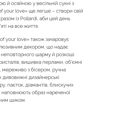
ю й осяйною у весільній сукні з
of your love» ще легше – створи свій
разом із Pollardi, аби цей день
яті на все життя.
of your love» також зачаровує
люзивним декором, що надає
 неповторного шарму й розкоші.
ристалів, вишивка перлами, об’ємні
ії, мереживо з бісером, ручна
ж дивовижні дизайнерські
ру, паєток, діамантів, блискучих
з наповнюють образ нареченої
ним шиком.