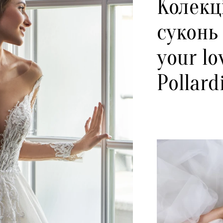
Колекц
суконь 
your lo
Pollard