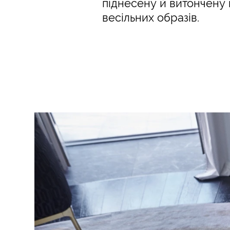
піднесену й витончену
весільних образів.