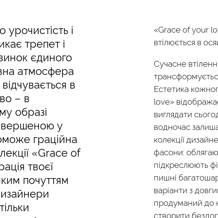
 урочистість і
«Grace of your l
икає трепет і
втілюється в осяй
овинок єдиного
Сучасне втілення
івна атмосфера
трансформується
 відчувається в
Естетика кожного
во – в
love» відобража
му образі
виглядати сього
евершеною у
водночас залиша
оможе граційна
колекції дизайн
лекції «Grace of
фасони: облягаю
Грація твоєї
підкреслюють фіг
пишні багатошар
иким почуттям
варіанти з довг
дизайнери
продуманий до 
тільки
створити бездог