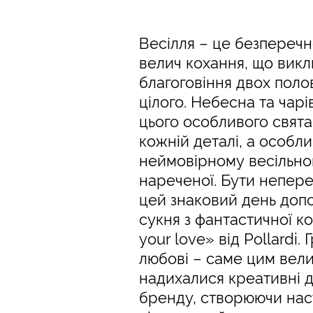
Весілля – це безперечно
велич кохання, що викл
благоговіння двох пол
цілого. Небесна та чар
цього особливого свята
кожній деталі, а особли
неймовірному весільно
нареченої. Бути непер
цей знаковий день доп
сукня з фантастичної ко
your love» від Pollardi. 
любові – саме цим вел
надихалися креативні 
бренду, створюючи нас