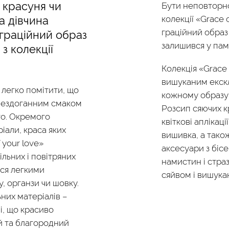
 красуня чи
Бути неповторно
а дівчина
колекції «Grace 
граційний образ 
 граційний образ
залишився у пам’
з колекції
Колекція «Grace 
вишуканим екск
легко помітити, що
кожному образу
бездоганним смаком
Розсип сяючих к
го. Окремого
квіткові аплікац
іали, краса яких
вишивка, а тако
 your love»
аксесуари з бісе
ільних і повітряних
намистин і стра
ься легкими
сяйвом і вишука
, органзи чи шовку.
них матеріалів –
чі, що красиво
й та благородний