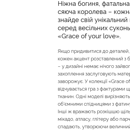
Ніжна богиня, фатальна
сяюча королева – кожн
знайде свій унікальний
серед весільних суконь 
«Grace of your love».
Якщо придивитися до деталей, 
кожен акцент розставлений з 
– у дизайні немає нічого зайво
захоплення заслуговують матер
заворожує. У колекції «Grace of
відчувається гра з фактурами щ
тканин. Одні моделі вирізняют
об’ємними спідницями з фатину
Інші ж вражають розкішшю щіль
мікадо, атласу, глітеру або пар
спадають, утворюючи велични