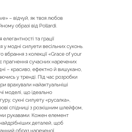
ove» – відчуй, як твоя любов
ному образі від Pollardi.
 елегантності та грації
 у модні силуети весільних суконь.
 вбрання з колекції «Grace of your
є прагнення сучасних наречених
дні – красиво, ефектно й вишукано,
ючись у тренді. Під час розробки
ери врахували найактуальніші
чі моделі, що ідеально
уру, сукні силуету «русалка»,
ові спідниці з розкішним шлейфом,
ими рукавами. Кожен елемент
найдрібніших деталей, щоб
анний образ нареченої.