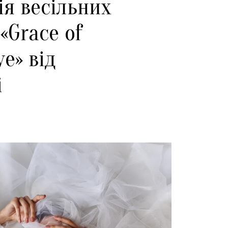
ія весільних
«Grace of
ve» від
i