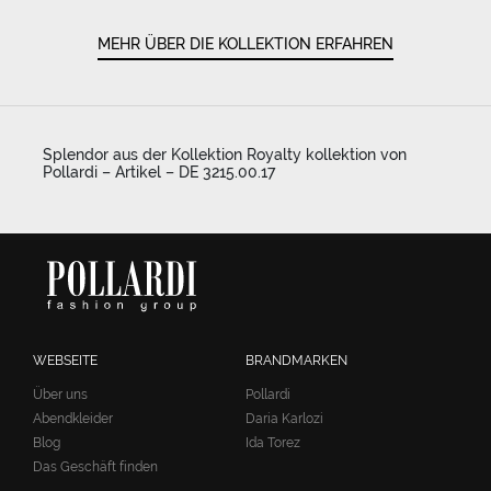
MEHR ÜBER DIE KOLLEKTION ERFAHREN
Splendor aus der Kollektion Royalty kollektion von
Pollardi – Artikel – DE 3215.00.17
WEBSEITE
BRANDMARKEN
Über uns
Pollardi
Abendkleider
Daria Karlozi
Blog
Ida Torez
Das Geschäft finden