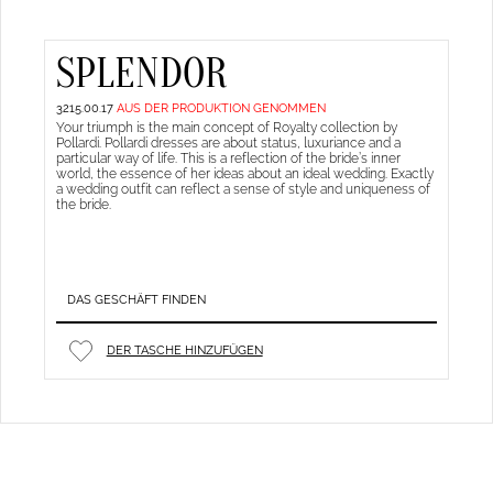
SPLENDOR
3215.00.17
AUS DER PRODUKTION GENOMMEN
Your triumph is the main concept of Royalty collection by
Pollardi. Pollardi dresses are about status, luxuriance and a
particular way of life. This is a reflection of the bride’s inner
world, the essence of her ideas about an ideal wedding. Exactly
a wedding outfit can reflect a sense of style and uniqueness of
the bride.
DAS GESCHÄFT FINDEN
DER TASCHE HINZUFÜGEN