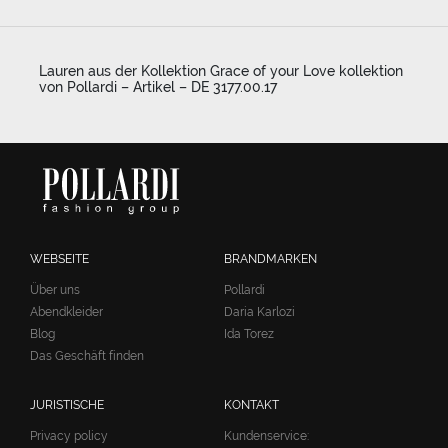
Lauren aus der Kollektion Grace of your Love kollektion
von Pollardi – Artikel – DE 3177.00.17
WEBSEITE
BRANDMARKEN
Über uns
Pollardi
Abendkleider
Daria Karlozi
Blog
Ida Torez
Das Geschäft finden
JURISTISCHE
KONTAKT
Privacy policy
Kundenservice: