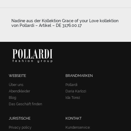
Nadine aus der Kollektion Grace of your Love kollektion
von Pollardi – Artikel – DE 3176.00.17
WEBSEITE
BRANDMARKEN
Über uns
Pollardi
Abendkleider
Daria Karlozi
Blog
Ida Torez
Das Geschäft finden
JURISTISCHE
KONTAKT
Privacy policy
Kundenservice: