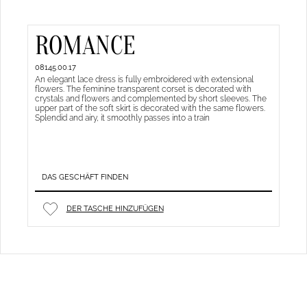
ROMANCE
08145.00.17
An elegant lace dress is fully embroidered with extensional
flowers. The feminine transparent corset is decorated with
crystals and flowers and complemented by short sleeves. The
upper part of the soft skirt is decorated with the same flowers.
Splendid and airy, it smoothly passes into a train
DAS GESCHÄFT FINDEN
DER TASCHE HINZUFÜGEN