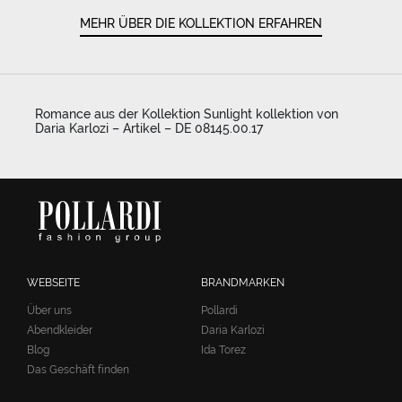
MEHR ÜBER DIE KOLLEKTION ERFAHREN
Romance aus der Kollektion Sunlight kollektion von
Daria Karlozi – Artikel – DE 08145.00.17
WEBSEITE
BRANDMARKEN
Über uns
Pollardi
Abendkleider
Daria Karlozi
Blog
Ida Torez
Das Geschäft finden